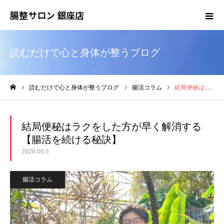
腸整サロン 銀座店
読むだけで心と身体が整うブログ
読むだけで心と身体が整うブログ
腸活コラム
結局便秘はラクをした方が早く解消する【腸活を続ける秘訣】
ホーム
結局便秘はラクをした方が早く解消する
【腸活を続ける秘訣】
2026.06.6
腸活コラム