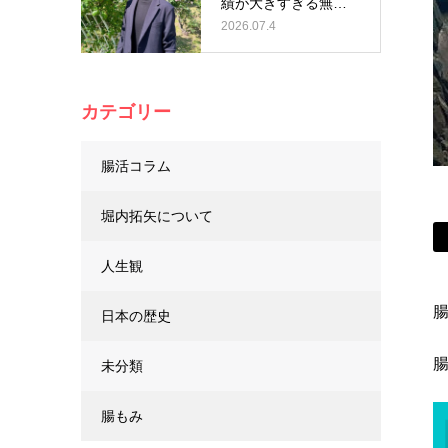
績が大きすぎる無名
の偉人
2026.07.4
カテゴリー
腸活コラム
堀内拓矢について
人生観
日本の歴史
未分類
腸もみ