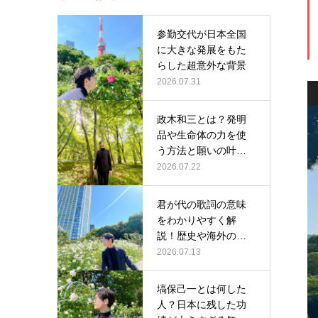
参勤交代が日本全国
に大きな発展をもた
らした超意外な背景
2026.07.31
政木和三とは？発明
品や生命体の力を使
う方法と願いの叶え
方を解説
2026.07.22
君が代の歌詞の意味
をわかりやすく解
説！歴史や海外の反
応が面白い
2026.07.13
塙保己一とは何した
人？日本に残した功