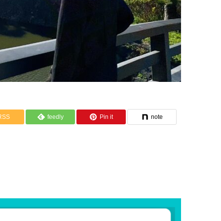
RSS
feedly
Pin it
note