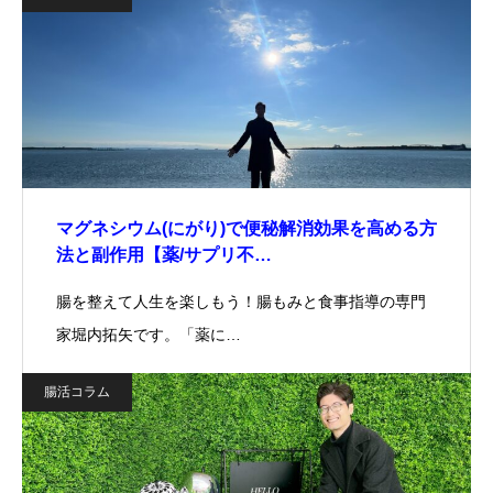
マグネシウム(にがり)で便秘解消効果を高める方
法と副作用【薬/サプリ不…
腸を整えて人生を楽しもう！腸もみと食事指導の専門
家堀内拓矢です。「薬に…
腸活コラム