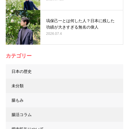
塙保己一とは何した人？日本に残した
功績が大きすぎる無名の偉人
2026.07.4
カテゴリー
日本の歴史
未分類
腸もみ
腸活コラム
堀内拓矢について