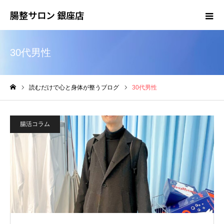
腸整サロン 銀座店
30代男性
読むだけで心と身体が整うブログ
30代男性
ホーム
腸活コラム