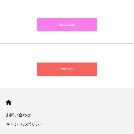
Instagram
YouTube
お問い合わせ
キャンセルポリシー