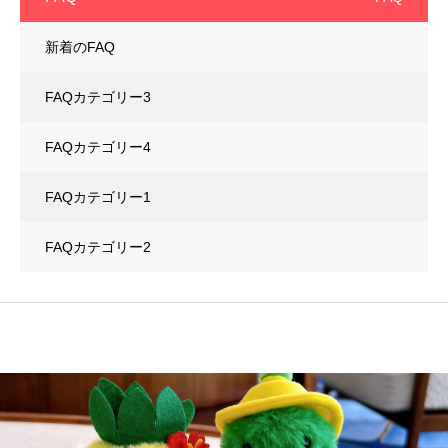
新着のFAQ
FAQカテゴリー3
FAQカテゴリー4
FAQカテゴリー1
FAQカテゴリー2