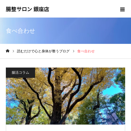
腸整サロン 銀座店
食べ合わせ
読むだけで心と身体が整うブログ
食べ合わせ
ホーム
腸活コラム