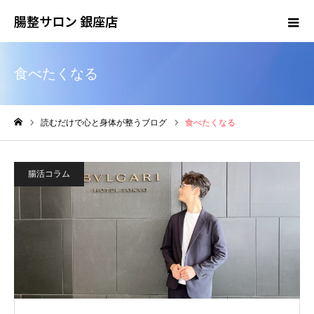
腸整サロン 銀座店
食べたくなる
読むだけで心と身体が整うブログ
食べたくなる
ホーム
腸活コラム