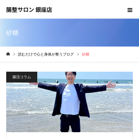
腸整サロン 銀座店
砂糖
読むだけで心と身体が整うブログ
砂糖
ホーム
腸活コラム