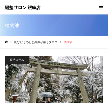
腸整サロン 銀座店
植物油
読むだけで心と身体が整うブログ
植物油
ホーム
腸活コラム