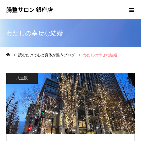
腸整サロン 銀座店
わたしの幸せな結婚
読むだけで心と身体が整うブログ
わたしの幸せな結婚
ホーム
人生観