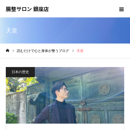
腸整サロン 銀座店
天皇
読むだけで心と身体が整うブログ
天皇
ホーム
日本の歴史