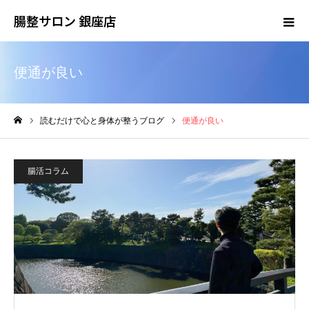
腸整サロン 銀座店
便通が良い
読むだけで心と身体が整うブログ
便通が良い
ホーム
腸活コラム